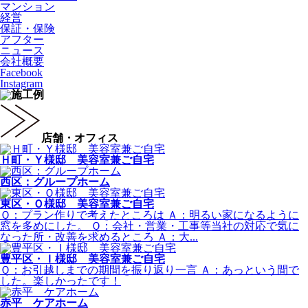
マンション
経営
保証・保険
アフター
ニュース
会社概要
Facebook
Instagram
店舗・オフィス
Ｈ町・Ｙ様邸 美容室兼ご自宅
西区：グループホーム
東区・Ｏ様邸 美容室兼ご自宅
Ｑ：プラン作りで考えたところは Ａ：明るい家になるように
窓を多めにした。 Ｑ：会社・営業・工事等当社の対応で気に
なった所・改善を求めるところ Ａ：大...
豊平区・Ｉ様邸 美容室兼ご自宅
Ｑ：お引越しまでの期間を振り返り一言 Ａ：あっという間で
した。楽しかったです！
赤平 ケアホーム