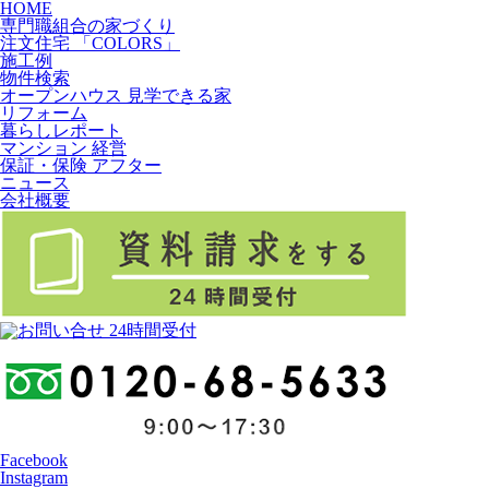
HOME
専門職組合の家づくり
注文住宅 「COLORS」
施工例
物件検索
オープンハウス 見学できる家
リフォーム
暮らしレポート
マンション 経営
保証・保険 アフター
ニュース
会社概要
Facebook
Instagram