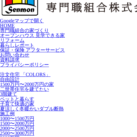
Googleマップで開く
HOME
専門職組合の家づくり
オープンハウス 見学できる家
リフォーム
暮らしレポート
保証・保険 アフターサービス
お問い合わせ
資料請求
プライバシーポリシー
注文住宅 「COLORS」
自由設計
1500万円〜2000万円の家
二世帯住宅を建てたい
3階建て
ペットと暮らす
子育て快適の家
夏涼しく冬暖かいダブル断熱
施工例
1000〜1500万円
1500〜2000万円
2000〜2500万円
2500〜3000万円