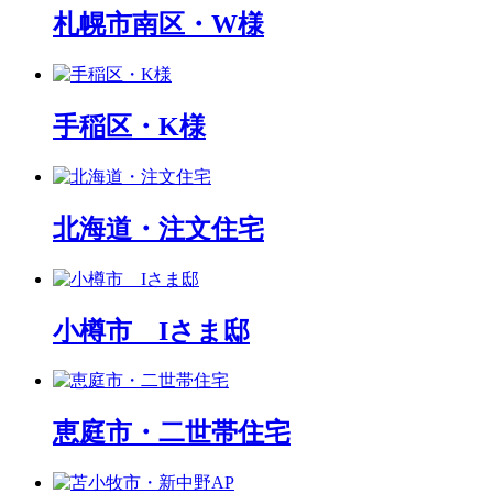
札幌市南区・W様
手稲区・K様
北海道・注文住宅
小樽市 Iさま邸
恵庭市・二世帯住宅