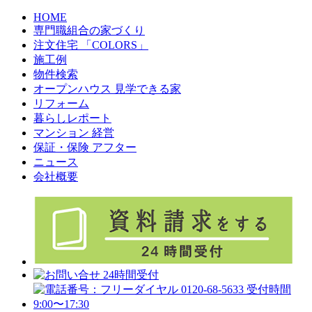
HOME
専門職組合の家づくり
注文住宅 「COLORS」
施工例
物件検索
オープンハウス 見学できる家
リフォーム
暮らしレポート
マンション 経営
保証・保険 アフター
ニュース
会社概要