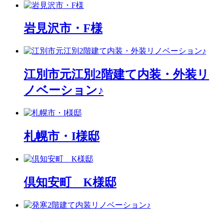
岩見沢市・F様
江別市元江別2階建て内装・外装リ
ノベーション♪
札幌市・I様邸
倶知安町 K様邸