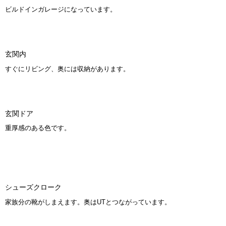
ビルドインガレージになっています。
玄関内
Facebook
Instagram
すぐにリビング、奥には収納があります。
玄関ドア
重厚感のある色です。
シューズクローク
家族分の靴がしまえます。奥はUTとつながっています。