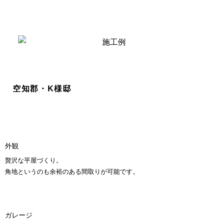
注文住宅 「COLORS」
施工例
物件検索
オープンハウス 見学できる家
リフォーム
空知郡・K様邸
暮らしレポート
マンション 経営
保証・保険 アフター
外観
贅沢な平屋づくり。
ニュース
角地というのも余裕のある間取りが可能です。
会社概要
ガレージ