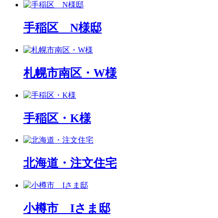
手稲区 N様邸
札幌市南区・W様
手稲区・K様
北海道・注文住宅
小樽市 Iさま邸