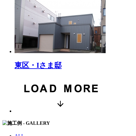
東区・Iさま邸
ALL