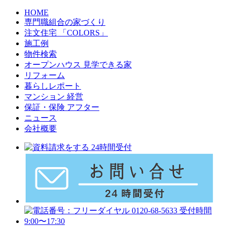
HOME
専門職組合の家づくり
注文住宅 「COLORS」
施工例
物件検索
オープンハウス 見学できる家
リフォーム
暮らしレポート
マンション 経営
保証・保険 アフター
ニュース
会社概要