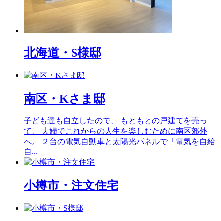
北海道・S様邸
南区・Kさま邸
子ども達も自立したので、 もともとの戸建てを売っ
て、 夫婦でこれからの人生を楽しむために南区郊外
へ。 ２台の電気自動車と太陽光パネルで「電気を自給
自...
小樽市・注文住宅