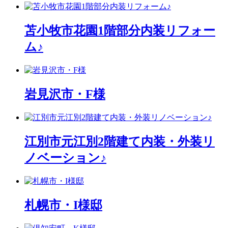
苫小牧市花園1階部分内装リフォー
ム♪
岩見沢市・F様
江別市元江別2階建て内装・外装リ
ノベーション♪
札幌市・I様邸