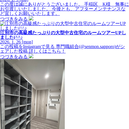
この度は誠にありがとうございました。 手稲区 K様 無事に
お引渡しいたしました。 今後とも、アフターメンテナンスな
ど宜しくお願いいたします。
つづきをみる
江別市の高級感たっぷりの大型中古住宅のルームツアーUPし
ました(^^♪
2026.
1.
26
[mon]
この投稿をInstagramで見る 専門職組合(@senmon.sapporo)がシ
ェアした投稿 詳しくはこちら！
つづきをみる