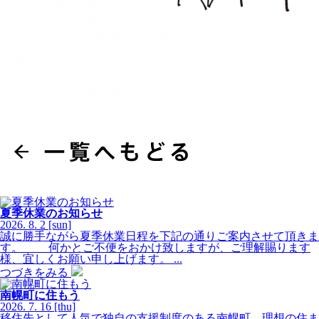
夏季休業のお知らせ
2026.
8.
2
[sun]
誠に勝手ながら夏季休業日程を下記の通りご案内させて頂きま
す。 何かとご不便をおかけ致しますが、ご理解賜ります
様、宜しくお願い申し上げます。 ...
つづきをみる
南幌町に住もう
2026.
7.
16
[thu]
移住先として人気で独自の支援制度のある南幌町。理想の住ま