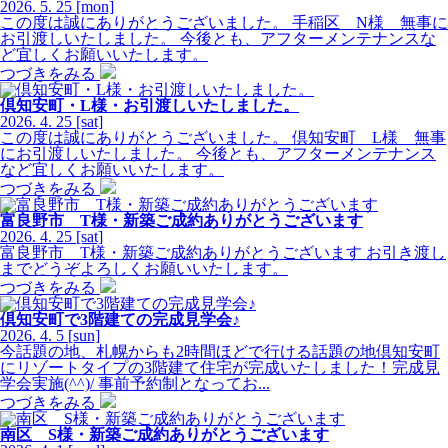
2026.
5.
25
[mon]
この度は誠にありがとうございました。 手稲区 N様 無事に
お引渡しいたしました。 今後とも、アフターメンテナンスな
ど宜しくお願いいたします。
つづきをみる
倶知安町・L様・お引渡しいたしました。
2026.
4.
25
[sat]
この度は誠にありがとうございました。 倶知安町 L様 無事
にお引渡しいたしました。 今後とも、アフターメンテナンス
など宜しくお願いいたします。
つづきをみる
富良野市 T様・新築ご成約ありがとうございます
2026.
4.
25
[sat]
富良野市 T様・新築ご成約ありがとうございます お引き渡し
までどうぞよろしくお願いいたします。
つづきをみる
倶知安町で3階建ての完成見学会♪
2026.
4.
5
[sun]
今話題の地、札幌からも2時間ほどで行ける話題の地倶知安町
にリゾートタイプの3階建て住宅が完成いたしました！完成見
学会実施(^^)/ 事前予約制となってお...
つづきをみる
南区 S様・新築ご成約ありがとうございます