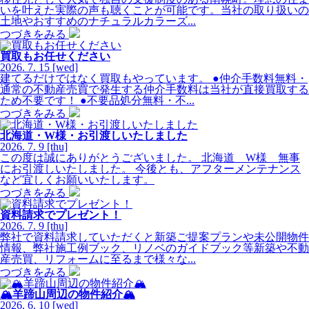
いを叶えた実際の声も聴くことが可能です。当社の取り扱いの
土地やおすすめのナチュラルカラーズ...
つづきをみる
買取もお任せください
2026.
7.
15
[wed]
建てるだけではなく買取もやっています。 ●仲介手数料無料・
通常の不動産売買で発生する仲介手数料は当社が直接買取する
ため不要です！ ●不要品処分無料・不...
つづきをみる
北海道・W様・お引渡しいたしました
2026.
7.
9
[thu]
この度は誠にありがとうございました。 北海道 W様 無事
にお引渡しいたしました。 今後とも、アフターメンテナンス
など宜しくお願いいたします。
つづきをみる
資料請求でプレゼント！
2026.
7.
9
[thu]
弊社で資料請求していただくと新築ご提案プランや未公開物件
情報、弊社施工例ブック、リノベのガイドブック等新築や不動
産売買、リフォームに至るまで様々な...
つづきをみる
🏔羊蹄山周辺の物件紹介🏔
2026.
6.
10
[wed]