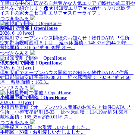
羊蹄山を中心に広がる自然豊かな人気エリアで弊社の施工例や
土地をご紹介します🏠★倶知安エリア★収納たっぷり北欧テ
イストの家★ニセコ町エリア★スローライフ...
つづきをみる
南幌町で開催！OpenHouse
2026.
6.
10
[wed]
南幌町でオープンハウス開催のお知らせ！物件DATA 📍住所：
空知郡南幌町西町６丁目 延べ床面積：146.37㎡約44.19坪
敷地面積：316.6㎡約96.39坪 オー...
つづきをみる
倶知安町で開催！OpenHouse
2026.
6.
10
[wed]
倶知安町でオープンハウス開催のお知らせ物件DATA📍住所：
虻田郡倶知安町字高砂208-21 延べ床面積：170.59㎡約54.60
坪 敷地面積：165.3...
つづきをみる
小樽星野町で開催！OpenHouse
2026.
6.
10
[wed]
小樽市星野町でオープンハウス開催のお知らせ 物件DATA 📍
住所：小樽市星野町15-33 延べ床面積：114.19㎡約54.60坪
敷地面積：165.35㎡約50.01坪 ス...
つづきをみる
手稲区・N様・お引渡しいたしました。