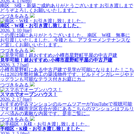
2026.
4.
1
[wed]
南区 S様・新築ご成約ありがとうございます お引き渡しまで
どうぞよろしくお願いいたします。
つづきをみる
南区・W様・お引き渡し致しました。
2026.
3.
10
[tue]
この度は誠にありがとうございました。 南区 W様 無事に
お引渡しいたしました。 今後とも、アフターメンテナンスな
ど宜しくお願いいたします。
つづきをみる
見学可能！超おすすめ♪小樽市星野町平屋の中古戸建
2026.
3.
7
[sat]
小樽市星野町にある中古戸建で見学が可能になりました！こち
らは2023年弊社施工の築浅物件です。ビルドインガレージやド
ッグランも可能なテラス付きお庭にカ...
つづきをみる
スマホでオープンハウス！
2026.
2.
17
[tue]
おすすめ中古マンションのルームツアーがYouTubeで視聴可能
です！札幌市北区百合が原にあるこちらのマンションはフルリ
ノベ済みの素敵な内装です。是非ご覧に...
つづきをみる
手稲区・K様・お引き渡し致しました。
2026.
2.
5
[thu]