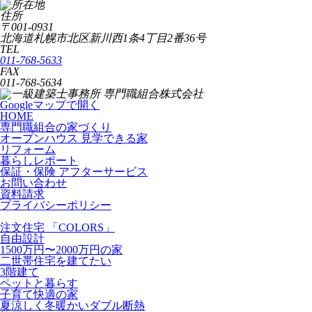
住所
〒001-0931
北海道札幌市北区新川西1条4丁目2番36号
TEL
011-768-5633
FAX
011-768-5634
Googleマップで開く
HOME
専門職組合の家づくり
オープンハウス 見学できる家
リフォーム
暮らしレポート
保証・保険 アフターサービス
お問い合わせ
資料請求
プライバシーポリシー
注文住宅 「COLORS」
自由設計
1500万円〜2000万円の家
二世帯住宅を建てたい
3階建て
ペットと暮らす
子育て快適の家
夏涼しく冬暖かいダブル断熱