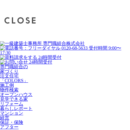
専門職組合の
家づくり
注文住宅
「COLORS」
施工例
物件検索
オープンハウス
見学できる家
リフォーム
暮らしレポート
マンション
経営
保証・保険
アフター