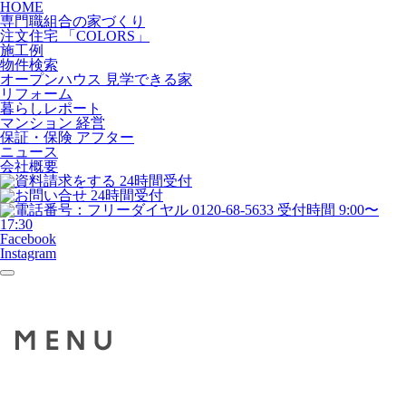
HOME
専門職組合の家づくり
注文住宅 「COLORS」
施工例
物件検索
オープンハウス 見学できる家
リフォーム
暮らしレポート
マンション 経営
保証・保険 アフター
ニュース
会社概要
Facebook
Instagram