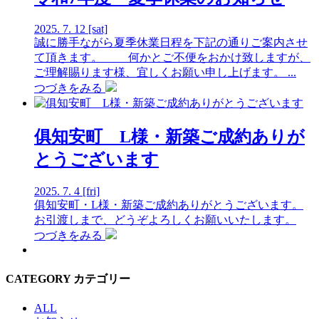
2025.
7.
12
[sat]
誠に勝手ながら夏季休業日程を下記の通りご案内させ
て頂きます。 何かとご不便をおかけ致しますが、
ご理解賜ります様、宜しくお願い申し上げます。 ...
つづきをみる
俱知安町 L様・新築ご成約ありが
とうございます
2025.
7.
4
[fri]
俱知安町・L様・新築ご成約ありがとうございます。
お引渡しまで、どうぞよろしくお願いいたします。
つづきをみる
CATEGORY
カテゴリー
ALL