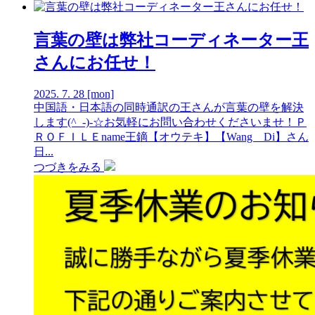
言葉の壁は弊社コーディネーター王
さんにお任せ！
2025.
7.
28
[mon]
中国語・日本語の同時通訳の王さんが言葉の壁を解決
します(^_-)-☆お気軽にお問い合わせくださいませ！Ｐ
ＲＯＦＩＬＥname王鏑【オウテキ】【Wang Di】さん
日...
つづきをみる