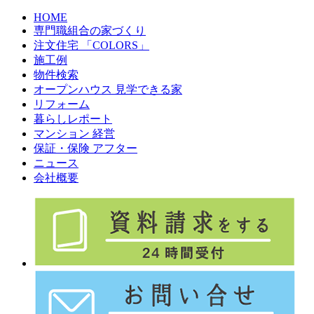
HOME
専門職組合の家づくり
注文住宅 「COLORS」
施工例
物件検索
オープンハウス 見学できる家
リフォーム
暮らしレポート
マンション 経営
保証・保険 アフター
ニュース
会社概要