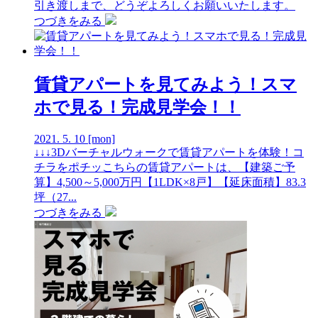
引き渡しまで、どうぞよろしくお願いいたします。
つづきをみる
賃貸アパートを見てみよう！スマ
ホで見る！完成見学会！！
2021.
5.
10
[mon]
↓↓↓3Dバーチャルウォークで賃貸アパートを体験！コ
チラをポチッこちらの賃貸アパートは、【建築ご予
算】4,500～5,000万円【1LDK×8戸】【延床面積】83.3
坪（27...
つづきをみる