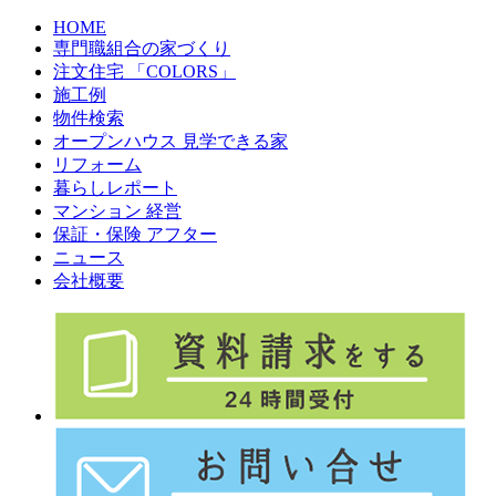
HOME
専門職組合の家づくり
注文住宅 「COLORS」
施工例
物件検索
オープンハウス 見学できる家
リフォーム
暮らしレポート
マンション 経営
保証・保険 アフター
ニュース
会社概要