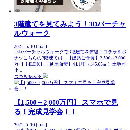
3階建てを見てみよう！3Dバーチャ
ルウォーク
2021.
5.
10
[mon]
↓3Dバーチャルウォークで3階建てを体験！コチラをポ
チッこちらの3階建ては、【建築ご予算】2,500～3,000
万円【4LDK】【延床面積】44.1坪（145.85㎡）土地が
小...
つづきをみる
【1,500～2,000万円】 スマホで見
る！完成見学会！！
2021.
5.
10
[mon]