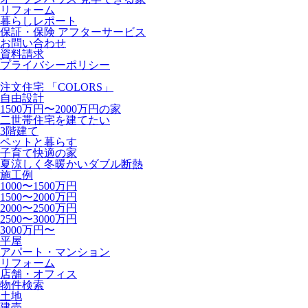
リフォーム
暮らしレポート
保証・保険 アフターサービス
お問い合わせ
資料請求
プライバシーポリシー
注文住宅 「COLORS」
自由設計
1500万円〜2000万円の家
二世帯住宅を建てたい
3階建て
ペットと暮らす
子育て快適の家
夏涼しく冬暖かいダブル断熱
施工例
1000〜1500万円
1500〜2000万円
2000〜2500万円
2500〜3000万円
3000万円〜
平屋
アパート・マンション
リフォーム
店舗・オフィス
物件検索
土地
建売