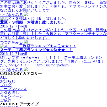
この度は誠にありがとうございました。白石区 Ｓ様邸 新築
無事にお引渡し致しました。今後とも、アフターメンテナンス
など宜しくお願いいたします。
つづきをみる
北区・Ｓ様邸・お引渡し致しました。
2016.
12.
7
[wed]
この度は誠にありがとうございました。北区 Ｓ様邸 新築無
事にお引渡し致しました。今後とも、アフターメンテナンスな
ど宜しくお願いいたします。
つづきをみる
スーモ 工務店ランキング★４位★★！！
2016.
12.
7
[wed]
嬉しいです（●＾o＾●）！！！！！！スーモ工務店ランキン
グ、先月より1ランクアップしまして「４位☆」に上がりまし
た＼(^o^)／！！↓↓↓↓↓http://suumo.jp/chum...
つづきをみる
CATEGORY
カテゴリー
ALL
お知らせ
ブログ
オープンハウス
お引き渡し
キャンペーン
ご成約
ARCHIVE
アーカイブ