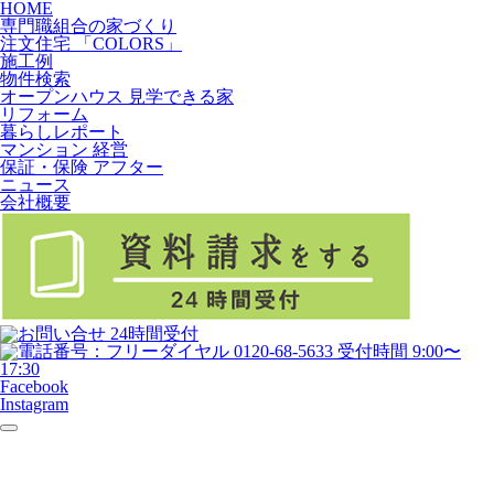
HOME
専門職組合の家づくり
注文住宅 「COLORS」
施工例
物件検索
オープンハウス 見学できる家
リフォーム
暮らしレポート
マンション 経営
保証・保険 アフター
ニュース
会社概要
Facebook
Instagram