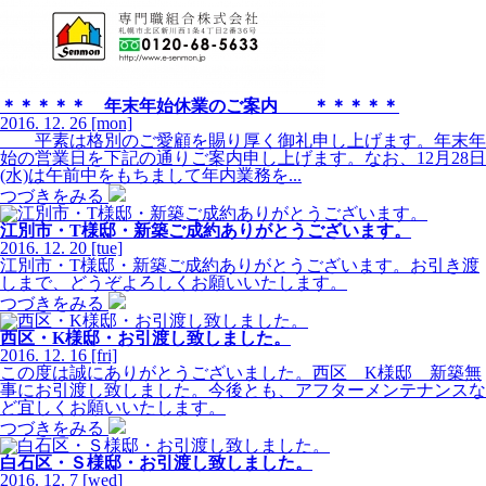
＊＊＊＊＊ 年末年始休業のご案内 ＊＊＊＊＊
2016.
12.
26
[mon]
平素は格別のご愛顧を賜り厚く御礼申し上げます。年末年
始の営業日を下記の通りご案内申し上げます。なお、12月28日
(水)は午前中をもちまして年内業務を...
つづきをみる
江別市・T様邸・新築ご成約ありがとうございます。
2016.
12.
20
[tue]
江別市・T様邸・新築ご成約ありがとうございます。お引き渡
しまで、どうぞよろしくお願いいたします。
つづきをみる
西区・K様邸・お引渡し致しました。
2016.
12.
16
[fri]
この度は誠にありがとうございました。西区 K様邸 新築無
事にお引渡し致しました。今後とも、アフターメンテナンスな
ど宜しくお願いいたします。
つづきをみる
白石区・Ｓ様邸・お引渡し致しました。
2016.
12.
7
[wed]