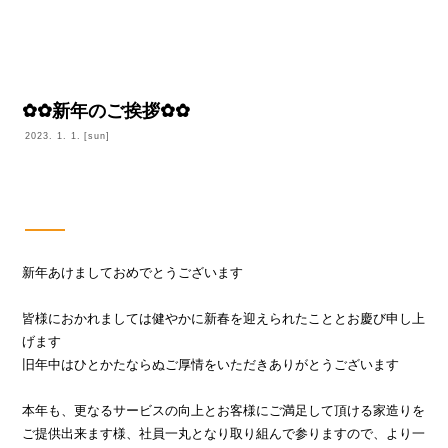
注文住宅 「COLORS」
施工例
物件検索
✿✿新年のご挨拶✿✿
オープンハウス 見学できる家
2023.
1.
1.
[sun]
リフォーム
Facebook - Share
Tweet
暮らしレポート
マンション 経営
新年あけましておめでとうございます
保証・保険 アフター
皆様におかれましては健やかに新春を迎えられたこととお慶び申し上
ニュース
げます
旧年中はひとかたならぬご厚情をいただきありがとうございます
会社概要
本年も、更なるサービスの向上とお客様にご満足して頂ける家造りを
ご提供出来ます様、社員一丸となり取り組んで参りますので、より一