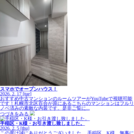
スマホでオープンハウス！
2026.
2.
17
[tue]
おすすめ中古マンションのルームツアーがYouTubeで視聴可能
です！札幌市北区百合が原にあるこちらのマンションはフルリ
ノベ済みの素敵な内装です。是非ご覧に...
つづきをみる
手稲区・K様・お引き渡し致しました。
2026.
2.
5
[thu]
この度は誠にありがとうございました。 手稲区 K様 無事に