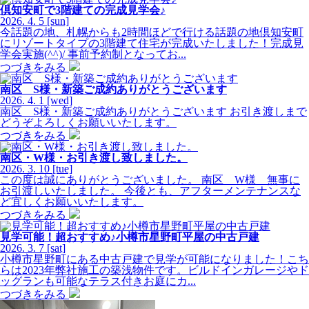
倶知安町で3階建ての完成見学会♪
2026.
4.
5
[sun]
今話題の地、札幌からも2時間ほどで行ける話題の地倶知安町
にリゾートタイプの3階建て住宅が完成いたしました！完成見
学会実施(^^)/ 事前予約制となってお...
つづきをみる
南区 S様・新築ご成約ありがとうございます
2026.
4.
1
[wed]
南区 S様・新築ご成約ありがとうございます お引き渡しまで
どうぞよろしくお願いいたします。
つづきをみる
南区・W様・お引き渡し致しました。
2026.
3.
10
[tue]
この度は誠にありがとうございました。 南区 W様 無事に
お引渡しいたしました。 今後とも、アフターメンテナンスな
ど宜しくお願いいたします。
つづきをみる
見学可能！超おすすめ♪小樽市星野町平屋の中古戸建
2026.
3.
7
[sat]
小樽市星野町にある中古戸建で見学が可能になりました！こち
らは2023年弊社施工の築浅物件です。ビルドインガレージやド
ッグランも可能なテラス付きお庭にカ...
つづきをみる