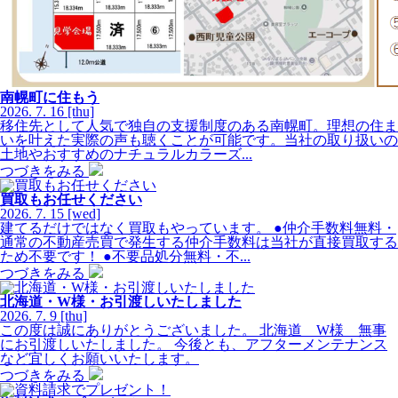
南幌町に住もう
2026.
7.
16
[thu]
移住先として人気で独自の支援制度のある南幌町。理想の住ま
いを叶えた実際の声も聴くことが可能です。当社の取り扱いの
土地やおすすめのナチュラルカラーズ...
つづきをみる
買取もお任せください
2026.
7.
15
[wed]
建てるだけではなく買取もやっています。 ●仲介手数料無料・
通常の不動産売買で発生する仲介手数料は当社が直接買取する
ため不要です！ ●不要品処分無料・不...
つづきをみる
北海道・W様・お引渡しいたしました
2026.
7.
9
[thu]
この度は誠にありがとうございました。 北海道 W様 無事
にお引渡しいたしました。 今後とも、アフターメンテナンス
など宜しくお願いいたします。
つづきをみる