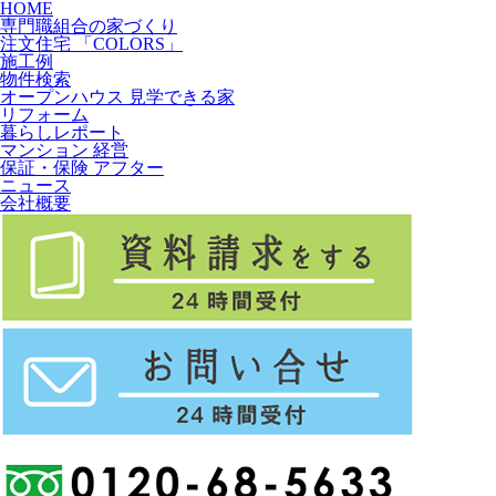
HOME
専門職組合の家づくり
注文住宅 「COLORS」
施工例
物件検索
オープンハウス 見学できる家
リフォーム
暮らしレポート
マンション 経営
保証・保険 アフター
ニュース
会社概要