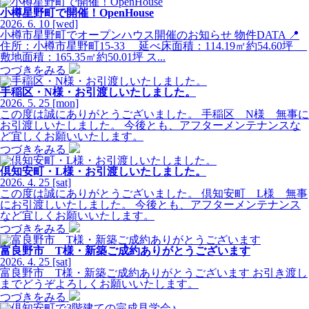
小樽星野町で開催！OpenHouse
2026.
6.
10
[wed]
小樽市星野町でオープンハウス開催のお知らせ 物件DATA 📍
住所：小樽市星野町15-33 延べ床面積：114.19㎡約54.60坪
敷地面積：165.35㎡約50.01坪 ス...
つづきをみる
手稲区・N様・お引渡しいたしました。
2026.
5.
25
[mon]
この度は誠にありがとうございました。 手稲区 N様 無事に
お引渡しいたしました。 今後とも、アフターメンテナンスな
ど宜しくお願いいたします。
つづきをみる
倶知安町・L様・お引渡しいたしました。
2026.
4.
25
[sat]
この度は誠にありがとうございました。 倶知安町 L様 無事
にお引渡しいたしました。 今後とも、アフターメンテナンス
など宜しくお願いいたします。
つづきをみる
富良野市 T様・新築ご成約ありがとうございます
2026.
4.
25
[sat]
富良野市 T様・新築ご成約ありがとうございます お引き渡し
までどうぞよろしくお願いいたします。
つづきをみる