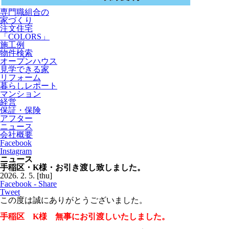
専門職組合の
家づくり
注文住宅
「COLORS」
施工例
物件検索
オープンハウス
見学できる家
リフォーム
暮らしレポート
マンション
経営
保証・保険
アフター
ニュース
会社概要
Facebook
Instagram
ニュース
手稲区・K様・お引き渡し致しました。
2026.
2.
5.
[thu]
Facebook - Share
Tweet
この度は誠にありがとうございました。
手稲区 K様 無事にお引渡しいたしました。