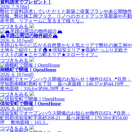
資料請求でプレゼント！
2026.
7.
9
[thu]
弊社で資料請求していただくと新築ご提案プランや未公開物件
情報、弊社施工例ブック、リノベのガイドブック等新築や不動
産売買、リフォームに至るまで様々な...
つづきをみる
🏔羊蹄山周辺の物件紹介🏔
2026.
6.
10
[wed]
羊蹄山を中心に広がる自然豊かな人気エリアで弊社の施工例や
土地をご紹介します🏠★倶知安エリア★収納たっぷり北欧テ
イストの家★ニセコ町エリア★スローライフ...
つづきをみる
南幌町で開催！OpenHouse
2026.
6.
10
[wed]
南幌町でオープンハウス開催のお知らせ！物件DATA 📍住所：
空知郡南幌町西町６丁目 延べ床面積：146.37㎡約44.19坪
敷地面積：316.6㎡約96.39坪 オー...
つづきをみる
倶知安町で開催！OpenHouse
2026.
6.
10
[wed]
倶知安町でオープンハウス開催のお知らせ物件DATA📍住所：
虻田郡倶知安町字高砂208-21 延べ床面積：170.59㎡約54.60
坪 敷地面積：165.3...
つづきをみる