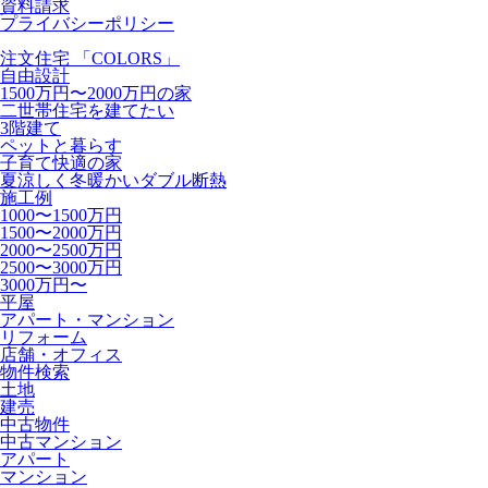
資料請求
プライバシーポリシー
注文住宅 「COLORS」
自由設計
1500万円〜2000万円の家
二世帯住宅を建てたい
3階建て
ペットと暮らす
子育て快適の家
夏涼しく冬暖かいダブル断熱
施工例
1000〜1500万円
1500〜2000万円
2000〜2500万円
2500〜3000万円
3000万円〜
平屋
アパート・マンション
リフォーム
店舗・オフィス
物件検索
土地
建売
中古物件
中古マンション
アパート
マンション