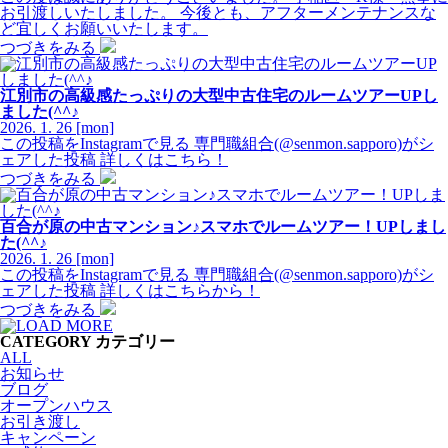
お引渡しいたしました。 今後とも、アフターメンテナンスな
ど宜しくお願いいたします。
つづきをみる
江別市の高級感たっぷりの大型中古住宅のルームツアーUPし
ました(^^♪
2026.
1.
26
[mon]
この投稿をInstagramで見る 専門職組合(@senmon.sapporo)がシ
ェアした投稿 詳しくはこちら！
つづきをみる
百合が原の中古マンション♪スマホでルームツアー！UPしまし
た(^^♪
2026.
1.
26
[mon]
この投稿をInstagramで見る 専門職組合(@senmon.sapporo)がシ
ェアした投稿 詳しくはこちらから！
つづきをみる
CATEGORY
カテゴリー
ALL
お知らせ
ブログ
オープンハウス
お引き渡し
キャンペーン