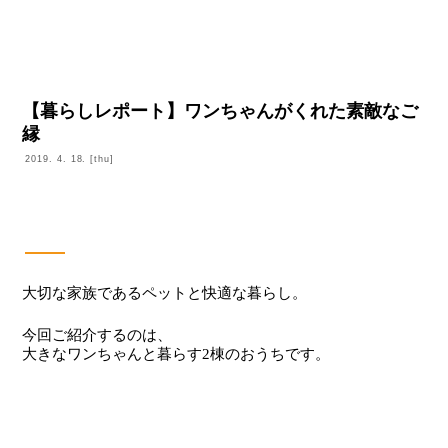
注文住宅 「COLORS」
施工例
物件検索
【暮らしレポート】ワンちゃんがくれた素敵なご
縁
オープンハウス 見学できる家
2019.
4.
18.
[thu]
リフォーム
Facebook - Share
Tweet
暮らしレポート
マンション 経営
保証・保険 アフター
大切な家族であるペットと快適な暮らし。
ニュース
今回ご紹介するのは、
大きなワンちゃんと暮らす2棟のおうちです。
会社概要