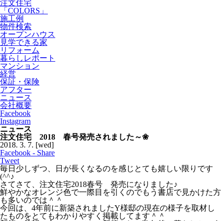
注文住宅
「COLORS」
施工例
物件検索
オープンハウス
見学できる家
リフォーム
暮らしレポート
マンション
経営
保証・保険
アフター
ニュース
会社概要
Facebook
Instagram
ニュース
注文住宅 2018 春号発売されました～❀
2018.
3.
7.
[wed]
Facebook - Share
Tweet
毎日少しずつ、日が長くなるのを感じとても嬉しい限りです
(^^♪
さてさて、注文住宅2018春号 発売になりました♪
鮮やかなオレンジ色で一際目を引くのでもう書店で見かけた方
も多いのでは＾＾
今回は、4年前に新築されましたY様邸の現在の様子を取材し
たものをとてもわかりやすく掲載してます＾＾