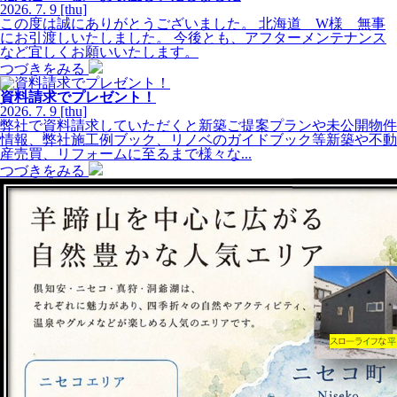
2026.
7.
9
[thu]
この度は誠にありがとうございました。 北海道 W様 無事
にお引渡しいたしました。 今後とも、アフターメンテナンス
など宜しくお願いいたします。
つづきをみる
資料請求でプレゼント！
2026.
7.
9
[thu]
弊社で資料請求していただくと新築ご提案プランや未公開物件
情報、弊社施工例ブック、リノベのガイドブック等新築や不動
産売買、リフォームに至るまで様々な...
つづきをみる