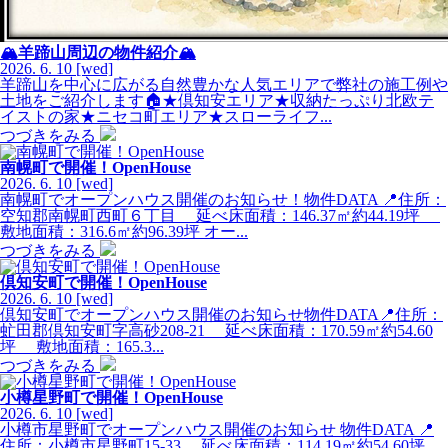
🏔羊蹄山周辺の物件紹介🏔
2026.
6.
10
[wed]
羊蹄山を中心に広がる自然豊かな人気エリアで弊社の施工例や
土地をご紹介します🏠★倶知安エリア★収納たっぷり北欧テ
イストの家★ニセコ町エリア★スローライフ...
つづきをみる
南幌町で開催！OpenHouse
2026.
6.
10
[wed]
南幌町でオープンハウス開催のお知らせ！物件DATA 📍住所：
空知郡南幌町西町６丁目 延べ床面積：146.37㎡約44.19坪
敷地面積：316.6㎡約96.39坪 オー...
つづきをみる
倶知安町で開催！OpenHouse
2026.
6.
10
[wed]
倶知安町でオープンハウス開催のお知らせ物件DATA📍住所：
虻田郡倶知安町字高砂208-21 延べ床面積：170.59㎡約54.60
坪 敷地面積：165.3...
つづきをみる
小樽星野町で開催！OpenHouse
2026.
6.
10
[wed]
小樽市星野町でオープンハウス開催のお知らせ 物件DATA 📍
住所：小樽市星野町15-33 延べ床面積：114.19㎡約54.60坪