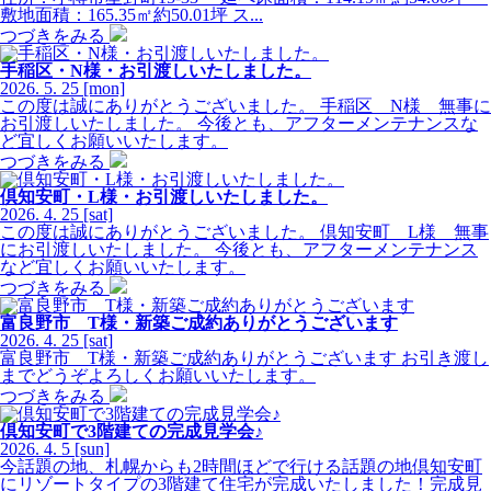
敷地面積：165.35㎡約50.01坪 ス...
つづきをみる
手稲区・N様・お引渡しいたしました。
2026.
5.
25
[mon]
この度は誠にありがとうございました。 手稲区 N様 無事に
お引渡しいたしました。 今後とも、アフターメンテナンスな
ど宜しくお願いいたします。
つづきをみる
倶知安町・L様・お引渡しいたしました。
2026.
4.
25
[sat]
この度は誠にありがとうございました。 倶知安町 L様 無事
にお引渡しいたしました。 今後とも、アフターメンテナンス
など宜しくお願いいたします。
つづきをみる
富良野市 T様・新築ご成約ありがとうございます
2026.
4.
25
[sat]
富良野市 T様・新築ご成約ありがとうございます お引き渡し
までどうぞよろしくお願いいたします。
つづきをみる
倶知安町で3階建ての完成見学会♪
2026.
4.
5
[sun]
今話題の地、札幌からも2時間ほどで行ける話題の地倶知安町
にリゾートタイプの3階建て住宅が完成いたしました！完成見