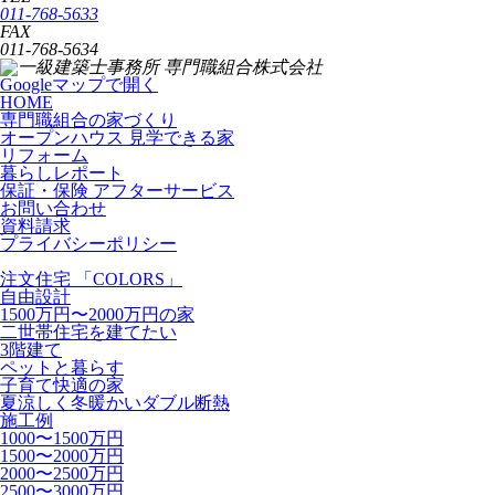
011-768-5633
FAX
011-768-5634
Googleマップで開く
HOME
専門職組合の家づくり
オープンハウス 見学できる家
リフォーム
暮らしレポート
保証・保険 アフターサービス
お問い合わせ
資料請求
プライバシーポリシー
注文住宅 「COLORS」
自由設計
1500万円〜2000万円の家
二世帯住宅を建てたい
3階建て
ペットと暮らす
子育て快適の家
夏涼しく冬暖かいダブル断熱
施工例
1000〜1500万円
1500〜2000万円
2000〜2500万円
2500〜3000万円