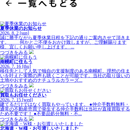
夏季休業のお知らせ
2026.
8.
2
[sun]
誠に勝手ながら夏季休業日程を下記の通りご案内させて頂きま
す。 何かとご不便をおかけ致しますが、ご理解賜ります
様、宜しくお願い申し上げます。 ...
つづきをみる
南幌町に住もう
2026.
7.
16
[thu]
移住先として人気で独自の支援制度のある南幌町。理想の住ま
いを叶えた実際の声も聴くことが可能です。当社の取り扱いの
土地やおすすめのナチュラルカラーズ...
つづきをみる
買取もお任せください
2026.
7.
15
[wed]
建てるだけではなく買取もやっています。 ●仲介手数料無料・
通常の不動産売買で発生する仲介手数料は当社が直接買取する
ため不要です！ ●不要品処分無料・不...
つづきをみる
北海道・W様・お引渡しいたしました