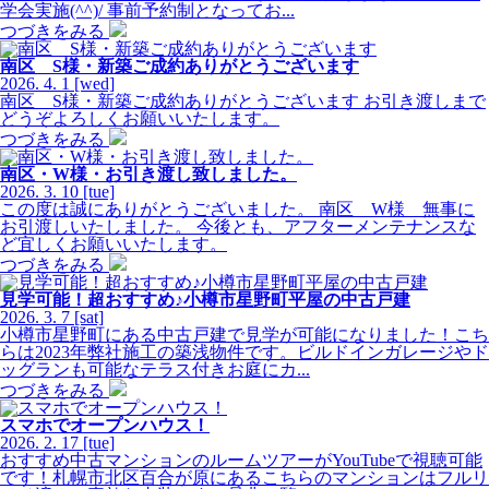
学会実施(^^)/ 事前予約制となってお...
つづきをみる
南区 S様・新築ご成約ありがとうございます
2026.
4.
1
[wed]
南区 S様・新築ご成約ありがとうございます お引き渡しまで
どうぞよろしくお願いいたします。
つづきをみる
南区・W様・お引き渡し致しました。
2026.
3.
10
[tue]
この度は誠にありがとうございました。 南区 W様 無事に
お引渡しいたしました。 今後とも、アフターメンテナンスな
ど宜しくお願いいたします。
つづきをみる
見学可能！超おすすめ♪小樽市星野町平屋の中古戸建
2026.
3.
7
[sat]
小樽市星野町にある中古戸建で見学が可能になりました！こち
らは2023年弊社施工の築浅物件です。ビルドインガレージやド
ッグランも可能なテラス付きお庭にカ...
つづきをみる
スマホでオープンハウス！
2026.
2.
17
[tue]
おすすめ中古マンションのルームツアーがYouTubeで視聴可能
です！札幌市北区百合が原にあるこちらのマンションはフルリ