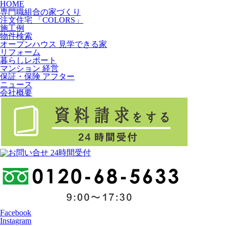
HOME
専門職組合の家づくり
注文住宅 「COLORS」
施工例
物件検索
オープンハウス 見学できる家
リフォーム
暮らしレポート
マンション 経営
保証・保険 アフター
ニュース
会社概要
Facebook
Instagram