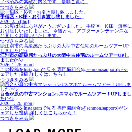
ノベ済みの素敵な内装です。是非ご覧に...
つづきをみる
手稲区・K様・お引き渡し致しました。
2026.
2.
5
[thu]
この度は誠にありがとうございました。 手稲区 K様 無事に
お引渡しいたしました。 今後とも、アフターメンテナンスな
ど宜しくお願いいたします。
つづきをみる
江別市の高級感たっぷりの大型中古住宅のルームツアーUPし
ました(^^♪
2026.
1.
26
[mon]
この投稿をInstagramで見る 専門職組合(@senmon.sapporo)がシ
ェアした投稿 詳しくはこちら！
つづきをみる
百合が原の中古マンション♪スマホでルームツアー！UPしまし
た(^^♪
2026.
1.
26
[mon]
この投稿をInstagramで見る 専門職組合(@senmon.sapporo)がシ
ェアした投稿 詳しくはこちらから！
つづきをみる