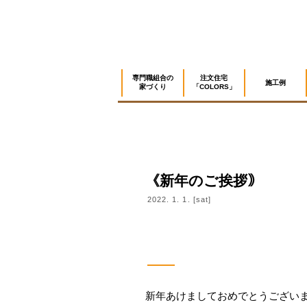
専門職組合の
注文住宅
施工例
家づくり
「COLORS」
《新年のご挨拶｠
2022.
1.
1.
[sat]
Facebook - Share
Tweet
新年あけましておめでとうござい