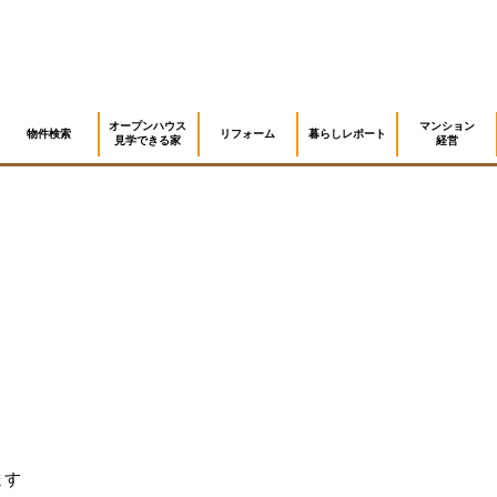
注文住宅 「COLORS」
施工例
物件検索
オープンハウス
マンション
物件検索
リフォーム
暮らしレポート
見学できる家
経営
オープンハウス 見学できる家
リフォーム
暮らしレポート
マンション 経営
保証・保険 アフター
ニュース
会社概要
ます